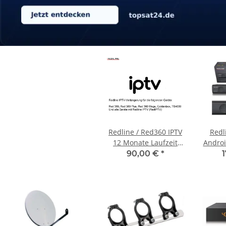
Redline / Red360 IPTV
Redl
12 Monate Laufzeit
Androi
Verlängerung
90,00 €
*