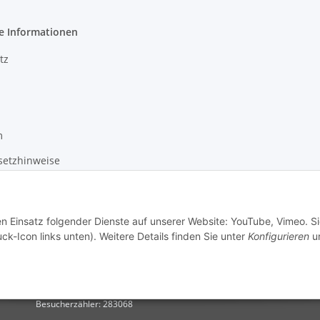
e Informationen
tz
m
setzhinweise
recht
en Einsatz folgender Dienste auf unserer Website: YouTube, Vimeo. S
ck-Icon links unten). Weitere Details finden Sie unter
Konfigurieren
un
Besucherzähler: 283068