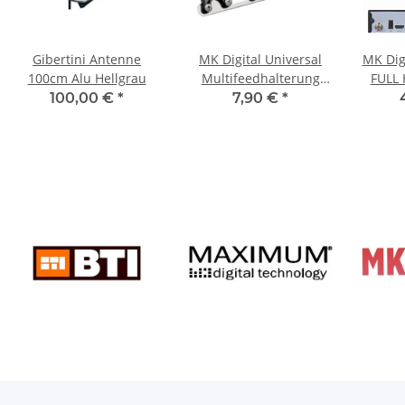
Gibertini Antenne
MK Digital Universal
MK Dig
100cm Alu Hellgrau
Multifeedhalterung
FULL 
3fach
Scart
100,00 €
*
7,90 €
*
Medi
Ho
vor