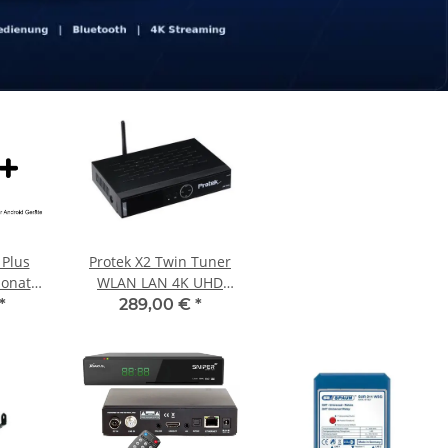
 Plus
Protek X2 Twin Tuner
Monate
WLAN LAN 4K UHD
ng
Linux Sat Receiver
*
289,00 €
*