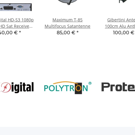
ital HD-S3 1080p
Maximum T-85
Gibertini Ant
HD Sat Receiver
Multifocus Satantenne
100cm Alu Ant
, HDMI, EPG USB
40,00 €
*
85,00 €
*
100,00 
aplayer Astra-
tbird-Türksat
programmiert