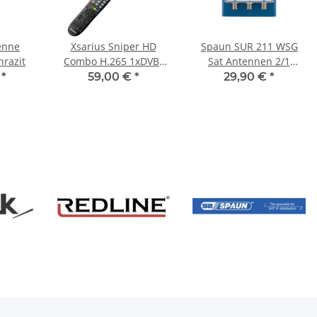
enne
Xsarius Sniper HD
Spaun SUR 211 WSG
hrazit
Combo H.265 1xDVB-
Sat Antennen 2/1
S2/C/T2 Tuner HDTV Sat
DiSEqC Schalter mit
€
*
59,00 €
*
29,90 €
*
Receiver IPTV Player
Option