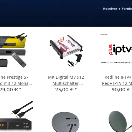
ine Prestige S7
MK Digital MV 912
Redline IPTV+
d mit 12 Monate
Multischalter,
Red+ IPTV 12 
IPTV Lauf...
Multiswitch SAT
Verlängeru
179,00 €
*
75,00 €
*
90,00 €
Verteiler 9 auf 12
kaskadierbar