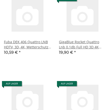
Fuba DEK 406 Quattro LNB
GigaBlue Rocket Quattro
HDTV, 3D, 4K, Wetterschutz
Lnb 0.1db Full HD 3D 4K
für Multischalter, Grau
Wetterschutz ausziehbar
10,59 €
*
19,90 €
*
AUF LAGER
AUF LAGER