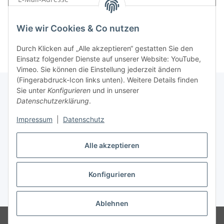
Wie wir Cookies & Co nutzen
Neues Passwort anfordern
Durch Klicken auf „Alle akzeptieren“ gestatten Sie den
Einsatz folgender Dienste auf unserer Website: YouTube,
Vimeo. Sie können die Einstellung jederzeit ändern
(Fingerabdruck-Icon links unten). Weitere Details finden
Sie unter
Konfigurieren
und in unserer
Datenschutzerklärung
.
Informationen
Impressum
|
Datenschutz
Gesetzliche Informationen
Alle akzeptieren
Konfigurieren
Vertrag widerrufen
* Alle Preise inkl. gesetzlicher USt., zzgl.
Versand
Ablehnen
Besucherzähler: 283569