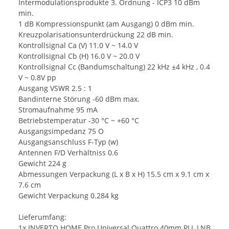
Intermodulationsprodukte 3. Ordnung - ICP3 10 dBm
min.
1 dB Kompressionspunkt (am Ausgang) 0 dBm min.
Kreuzpolarisationsunterdrückung 22 dB min.
Kontrollsignal Ca (V) 11.0 V ~ 14.0 V
Kontrollsignal Cb (H) 16.0 V ~ 20.0 V
Kontrollsignal Cc (Bandumschaltung) 22 kHz ±4 kHz , 0.4
V ~ 0.8V pp
Ausgang VSWR 2.5 : 1
Bandinterne Störung -60 dBm max.
Stromaufnahme 95 mA
Betriebstemperatur -30 °C ~ +60 °C
Ausgangsimpedanz 75 O
Ausgangsanschluss F-Typ (w)
Antennen F/D Verhältniss 0.6
Gewicht 224 g
Abmessungen Verpackung (L x B x H) 15.5 cm x 9.1 cm x
7.6 cm
Gewicht Verpackung 0.284 kg
Lieferumfang:
1x INVERTO HOME Pro Universal Quattro 40mm PLL LNB