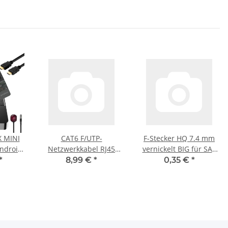
X MINI
CAT6 F/UTP-
F-Stecker HQ 7.4 mm
Netzwerkkabel RJ45
vernickelt BIG für SAT
16GB
(8P8C) male - RJ45
Kabel Stecker mit
*
8,99 €
*
0,35 €
*
(8P8C) male 15.00 m
Breite Mutter
Grau