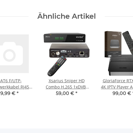
Ähnliche Artikel
AT6 F/UTP-
Xsarius Sniper HD
GloriaForce RT
werkkabel RJ45
Combo H.265 1xDVB-
4K IPTV Player Android
C) male - RJ45
S2/C/T2 Tuner HDTV Sat
11 2GB RAM, 
9,99 €
*
59,00 €
*
99,00 €
C) male 20.00 m
Receiver IPTV Player
Flash
Grau