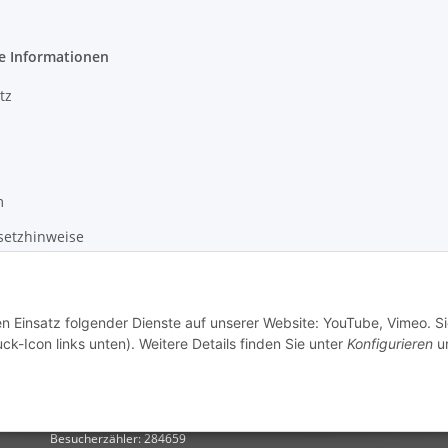
e Informationen
tz
m
setzhinweise
recht
en Einsatz folgender Dienste auf unserer Website: YouTube, Vimeo. S
ck-Icon links unten). Weitere Details finden Sie unter
Konfigurieren
un
Besucherzähler: 284659