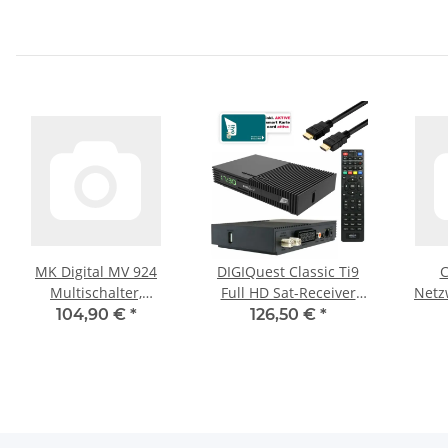
MK Digital MV 924
DIGIQuest Classic Ti9
C
Multischalter,
Full HD Sat-Receiver
Netz
Multiswitch SAT
mit Aktiver TIVUSAT
(8P8
104,90 €
*
126,50 €
*
Verteiler 9 auf 24
Karte
(8P8
kaskadierbar