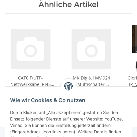
Ähnliche Artikel
CAT6 F/UTP-
MK Digital MV 924
Glor
Netzwerkkabel RJ45
Multischalter,
IPT
(8P8C) male - RJ45 (8P8C)
Multiswitch SAT
2G
9,99 €
*
104,90 €
*
male 20.00 m Grau
Verteiler 9 auf 24
Wie wir Cookies & Co nutzen
kaskadierbar
Durch Klicken auf „Alle akzeptieren“ gestatten Sie den
Einsatz folgender Dienste auf unserer Website: YouTube,
Vimeo. Sie können die Einstellung jederzeit ändern
(Fingerabdruck-Icon links unten). Weitere Details finden