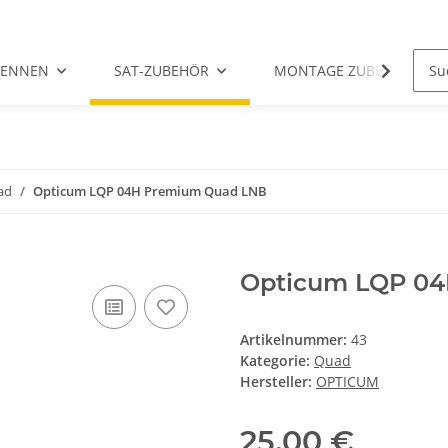
TENNEN
SAT-ZUBEHÖR
MONTAGE ZUBEHÖR
ad
Opticum LQP 04H Premium Quad LNB
Opticum LQP 0
Artikelnummer:
43
Kategorie:
Quad
Hersteller:
OPTICUM
25,00 €