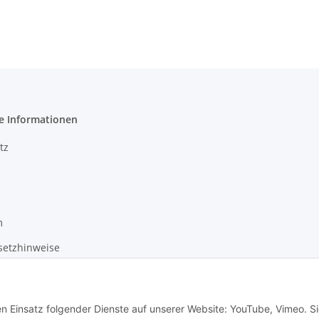
e Informationen
tz
m
setzhinweise
recht
en Einsatz folgender Dienste auf unserer Website: YouTube, Vimeo. S