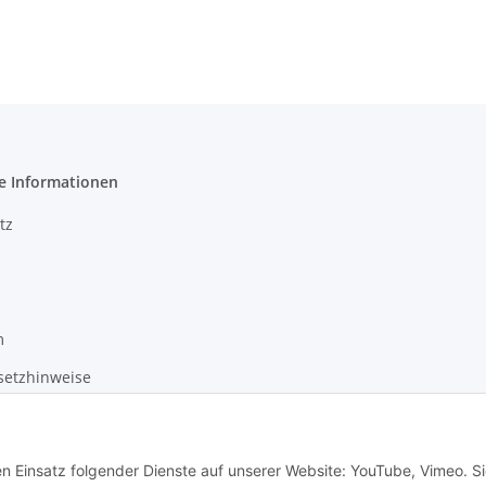
e Informationen
tz
m
setzhinweise
recht
en Einsatz folgender Dienste auf unserer Website: YouTube, Vimeo. S