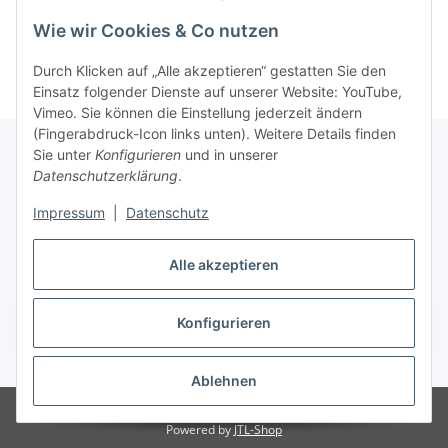
Wie wir Cookies & Co nutzen
Durch Klicken auf „Alle akzeptieren“ gestatten Sie den
Einsatz folgender Dienste auf unserer Website: YouTube,
Vimeo. Sie können die Einstellung jederzeit ändern
(Fingerabdruck-Icon links unten). Weitere Details finden
Sie unter
Konfigurieren
und in unserer
Datenschutzerklärung
.
Informationen
Impressum
|
Datenschutz
Gesetzliche Informationen
Alle akzeptieren
Konfigurieren
Vertrag widerrufen
* Alle Preise inkl. gesetzlicher USt., zzgl.
Versand
Ablehnen
Besucherzähler: 283463
Powered by
JTL-Shop