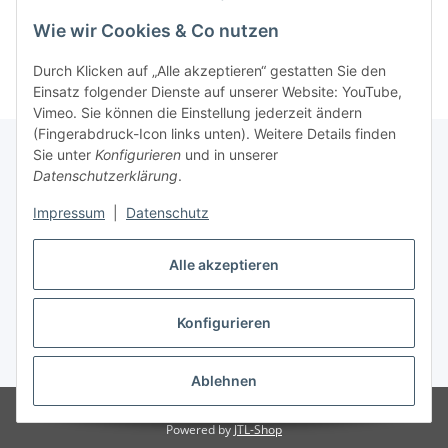
Wie wir Cookies & Co nutzen
Durch Klicken auf „Alle akzeptieren“ gestatten Sie den
Einsatz folgender Dienste auf unserer Website: YouTube,
Vimeo. Sie können die Einstellung jederzeit ändern
(Fingerabdruck-Icon links unten). Weitere Details finden
Sie unter
Konfigurieren
und in unserer
Datenschutzerklärung
.
Informationen
Impressum
|
Datenschutz
Gesetzliche Informationen
Alle akzeptieren
Konfigurieren
Vertrag widerrufen
* Alle Preise inkl. gesetzlicher USt., zzgl.
Versand
Ablehnen
Besucherzähler: 284756
Powered by
JTL-Shop