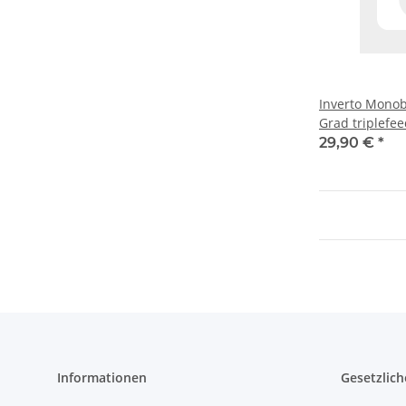
Inverto Monob
Grad triplefee
13°/ 16°/ 19.2
29,90 €
*
Informationen
Gesetzlich