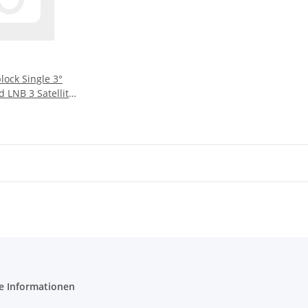
lock Single 3°
d LNB 3 Satellit
°E
e Informationen