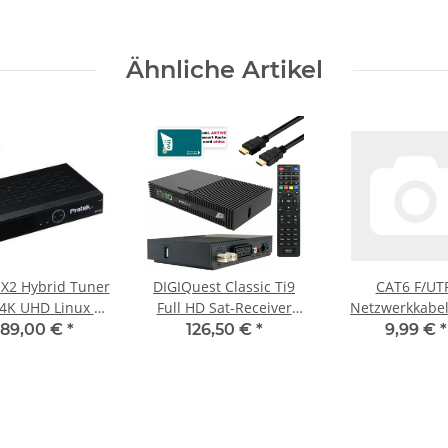
Ähnliche Artikel
 X2 Hybrid Tuner
DIGIQuest Classic Ti9
CAT6 F/UT
4K UHD Linux E2
Full HD Sat-Receiver
Netzwerkkabel
at Receiver
mit Aktiver TIVUSAT
(8P8C) male -
89,00 €
*
126,50 €
*
9,99 €
*
Karte
(8P8C) male 20
Grau