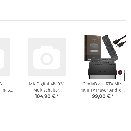
P-
MK Digital MV 924
GloriaForce RTX MINI
 RJ45
Multischalter,
4K IPTV Player Android
 RJ45
Multiswitch SAT
11 2GB RAM, 16GB
104,90 €
*
99,00 €
*
.00 m
Verteiler 9 auf 24
Flash
kaskadierbar