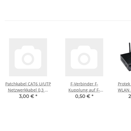
Patchkabel CAT6 U/UTP
F-Verbinder F-
Protek
Netzwerkkabel 0,3 m
Kupplung auf F-
WLAN 
Grau
Kupplung für Koax-
S
3,00 €
*
0,50 €
*
2
Kabel Verlängerung