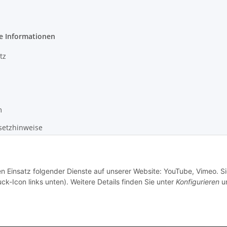
e Informationen
tz
m
setzhinweise
recht
en Einsatz folgender Dienste auf unserer Website: YouTube, Vimeo. S
ck-Icon links unten). Weitere Details finden Sie unter
Konfigurieren
un