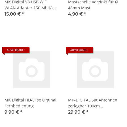
MK Digital V8 USB WiFi
Mastschelle Verzinkt für Ø
WLAN Adapter 150 Mbit/s
48mm Mast
mit 3dBi Antenne
15,00 €
*
4,90 €
*
AUSVERKAUFT
AUSVERKAUFT
MK Digital HD-61se Orginal
MK-DIGITAL Sat Antennen
Fernbedienung
zerlegbar 100cm
BalkonStänder
9,90 €
*
29,90 €
*
Flachdachständer Ständer
stabil 4X50cm