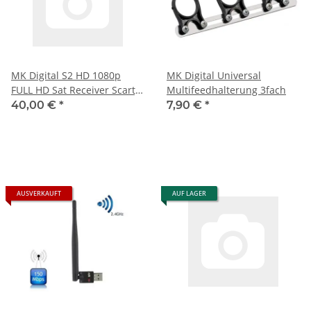
MK Digital S2 HD 1080p
MK Digital Universal
FULL HD Sat Receiver Scart,
Multifeedhalterung 3fach
HDMI, EPG USB Mediaplayer
40,00 €
*
7,90 €
*
Astra-Hotbird-Türksat
vorprogrammiert
AUSVERKAUFT
AUF LAGER