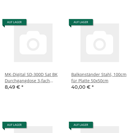
AUF LAGER
AUF LAGER
MK-Digital SD-300D Sat BK
Balkonständer Stahl, 100cm
Durchgangdose 3-fach
für Platte 50x50cm
Aufputz + Unterputz
8,49 €
*
40,00 €
*
AUF LAGER
AUF LAGER