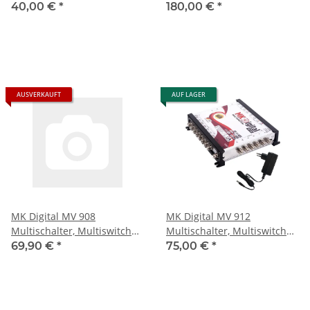
HDMI, EPG USB Mediaplayer
SAT Verteiler 17 auf 16
40,00 €
*
180,00 €
*
Astra-Hotbird-Türksat
kaskadierbar
vorprogrammiert
AUSVERKAUFT
AUF LAGER
MK Digital MV 908
MK Digital MV 912
Multischalter, Multiswitch
Multischalter, Multiswitch
SAT Verteiler 9 auf 8
SAT Verteiler 9 auf 12
69,90 €
*
75,00 €
*
kaskadierbar
kaskadierbar