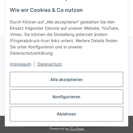
Kategorien
Wie wir Cookies & Co nutzen
Durch Klicken auf „Alle akzeptieren“ gestatten Sie den
Einsatz folgender Dienste auf unserer Website: YouTube,
Vimeo. Sie können die Einstellung jederzeit ändern
(Fingerabdruck-Icon links unten). Weitere Details finden
Sie unter
Konfigurieren
und in unserer
Datenschutzerklärung
.
Informationen
Impressum
|
Datenschutz
Gesetzliche Informationen
Alle akzeptieren
Konfigurieren
Vertrag widerrufen
* Alle Preise inkl. gesetzlicher USt., zzgl.
Versand
Ablehnen
Besucherzähler: 285134
Powered by
JTL-Shop