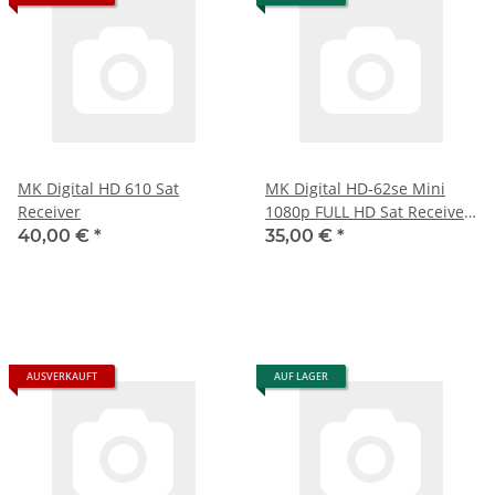
MK Digital HD 610 Sat
MK Digital HD-62se Mini
Receiver
1080p FULL HD Sat Receiver
HDMI, EPG USB Mediaplayer
40,00 €
*
35,00 €
*
Astra-Hotbird-Türksat
vorprogrammiert
AUSVERKAUFT
AUF LAGER