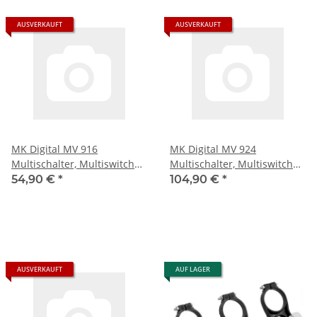
AUSVERKAUFT
AUSVERKAUFT
MK Digital MV 916
MK Digital MV 924
Multischalter, Multiswitch
Multischalter, Multiswitch
SAT Verteiler 9 auf 16
SAT Verteiler 9 auf 24
54,90 €
*
104,90 €
*
kaskadierbar
kaskadierbar
AUSVERKAUFT
AUF LAGER