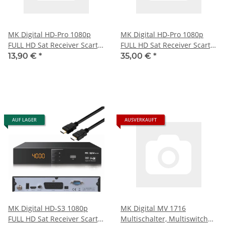
MK Digital HD-Pro 1080p
MK Digital HD-Pro 1080p
FULL HD Sat Receiver Scart,
FULL HD Sat Receiver Scart,
HDMI, EPG USB Mediaplayer
HDMI, EPG USB Mediaplayer
13,90 €
*
35,00 €
*
Astra-Hotbird-Türksat
Astra-Hotbird-Türksat
vorprogrammiert
vorprogrammiert
AUF LAGER
AUSVERKAUFT
MK Digital HD-S3 1080p
MK Digital MV 1716
FULL HD Sat Receiver Scart,
Multischalter, Multiswitch